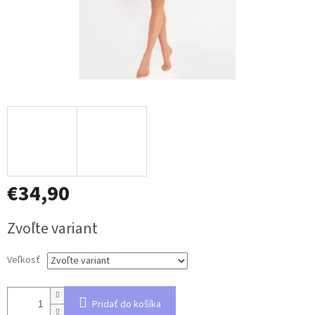
€34,90
Jednotková
Zvoľte variant
cena:
Veľkosť
Pridať do košíka