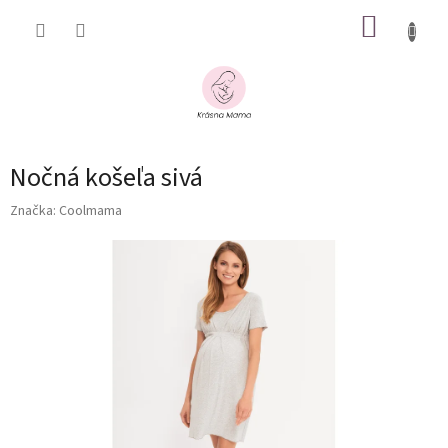
Prejsť
NÁKUP
na
obsah
KOŠÍK
Nočná košeľa sivá
Značka:
Coolmama