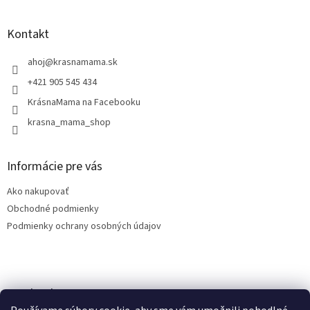
á
p
ä
Kontakt
t
i
ahoj
@
krasnamama.sk
e
+421 905 545 434
KrásnaMama na Facebooku
krasna_mama_shop
Informácie pre vás
Ako nakupovať
Obchodné podmienky
Podmienky ochrany osobných údajov
Facebook