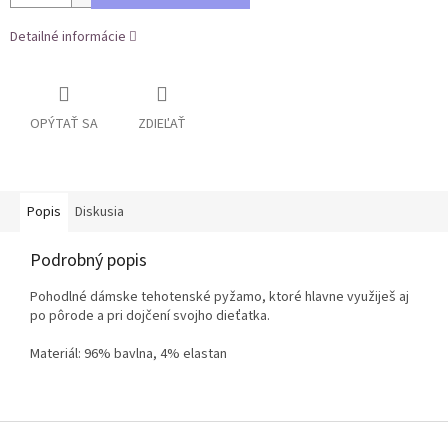
Detailné informácie
OPÝTAŤ SA
ZDIEĽAŤ
Popis
Diskusia
Podrobný popis
Pohodlné dámske tehotenské pyžamo, ktoré hlavne využiješ aj
po pôrode a pri dojčení svojho dieťatka.
Materiál: 96% bavlna, 4% elastan
Z