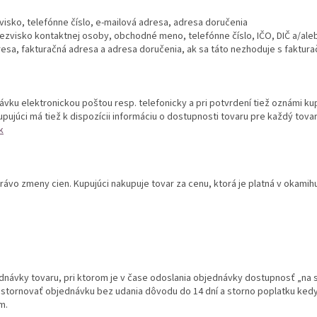
visko, telefónne číslo, e-mailová adresa, adresa doručenia
ezvisko kontaktnej osoby, obchodné meno, telefónne číslo, IČO, DIČ a/alebo
resa, fakturačná adresa a adresa doručenia, ak sa táto nezhoduje s faktur
ávku elektronickou poštou resp. telefonicky a pri potvrdení tiež oznámi ku
pujúci má tiež k dispozícii informáciu o dostupnosti tovaru pre každý tova
k
právo zmeny cien. Kupujúci nakupuje tovar za cenu, ktorá je platná v okami
ednávky tovaru, pri ktorom je v čase odoslania objednávky dostupnosť „na 
vo stornovať objednávku bez udania dôvodu do 14 dní a storno poplatku k
m.