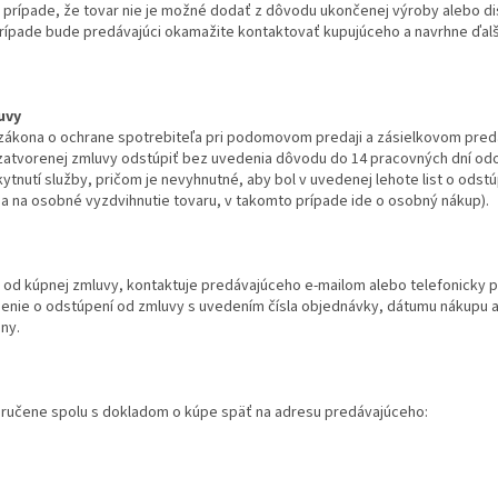
prípade, že tovar nie je možné dodať z dôvodu ukončenej výroby alebo di
prípade bude predávajúci okamažite kontaktovať kupujúceho a navrhne ďalš
uvy
 zákona o ochrane spotrebiteľa pri podomovom predaji a zásielkovom predaji
zatvorenej zmluvy odstúpiť bez uvedenia dôvodu do 14 pracovných dní odo
ytnutí služby, pričom je nevyhnutné, aby bol v uvedenej lehote list o ods
 na osobné vyzdvihnutie tovaru, v takomto prípade ide o osobný nákup).
piť od kúpnej zmluvy, kontaktuje predávajúceho e-mailom alebo telefonicky 
nie o odstúpení od zmluvy s uvedením čísla objednávky, dátumu nákupu a 
ny.
oručene spolu s dokladom o kúpe späť na adresu predávajúceho: