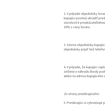
2. V prípade objednávky tovar
kupujúci povinný uhradiť pre
súvislosti k preukázateľnému
30% z ceny tovaru.
3. Storno objednávky kupujú
objednávky prijať tiež telef
4. V prípade, že kupujúci zap
zníženú o náhradu škody podľ
alebo na adresu kupujúceho d
Zo strany predávajúceho:
5. Predávajúci si vyhradzuje 