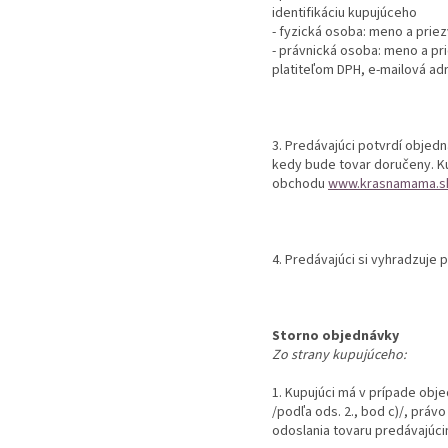
identifikáciu kupujúceho
- fyzická osoba: meno a priez
- právnická osoba: meno a pri
platiteľom DPH, e-mailová ad
3. Predávajúci potvrdí objedn
kedy bude tovar doručeny. Ku
obchodu
www.krasnamama.s
4. Predávajúci si vyhradzuje 
Storno objednávky
Zo strany kupujúceho:
1. Kupujúci má v prípade obj
/podľa ods. 2., bod c)/, prá
odoslania tovaru predávajúci