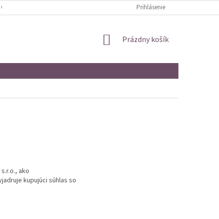
 OSOBNÝCH ÚDAJOV
Prihlásenie
NÁKUPNÝ
Prázdny košík
KOŠÍK
.r.o., ako
jadruje kupujúci súhlas so