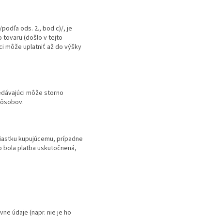
odľa ods. 2., bod c)/, je
 tovaru (došlo v tejto
ci môže uplatniť až do výšky
edávajúci môže storno
pôsobov.
 čiastku kupujúcemu, prípadne
o bola platba uskutočnená,
ne údaje (napr. nie je ho