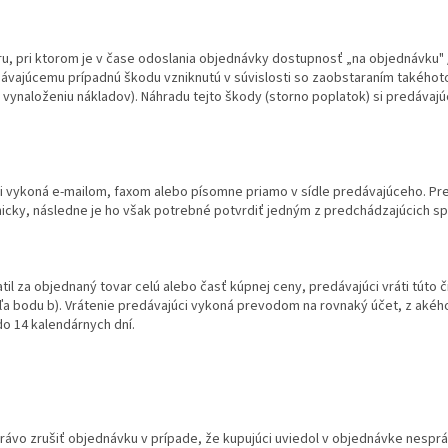
u, pri ktorom je v čase odoslania objednávky dostupnosť „na objednávku" /p
dávajúcemu prípadnú škodu vzniknutú v súvislosti so zaobstaraním takéhoto
 vynaloženiu nákladov). Náhradu tejto škody (storno poplatok) si predávajú
ci vykoná e-mailom, faxom alebo písomne priamo v sídle predávajúceho. Pr
onicky, následne je ho však potrebné potvrdiť jedným z predchádzajúcich s
latil za objednaný tovar celú alebo časť kúpnej ceny, predávajúci vráti túto
a bodu b). Vrátenie predávajúci vykoná prevodom na rovnaký účet, z akéh
o 14 kalendárnych dní.
právo zrušiť objednávku v prípade, že kupujúci uviedol v objednávke nespráv