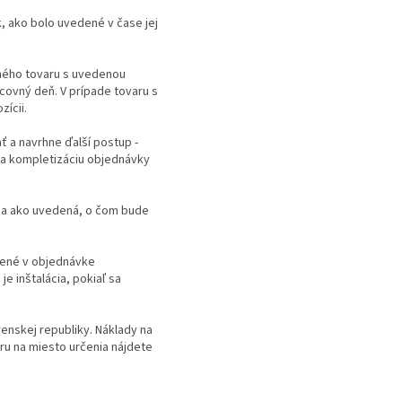
, ako bolo uvedené v čase jej
aného tovaru s uvedenou
covný deň. V prípade tovaru s
ícii.
ť a navrhne ďalší postup -
 na kompletizáciu objednávky
šia ako uvedená, o čom bude
ovené v objednávke
 inštalácia, pokiaľ sa
enskej republiky. Náklady na
ru na miesto určenia nájdete