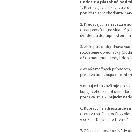
Dodacie a platobné podm
1. Predávajúci sa zaväzuje d
potvrdenia v dohodnutej cen
2. Predávajúci sa zaväzuje a
dostupnosťou „na sklade" je 
uvedenou dostupnosťou „na ce
3. Ak kupujúci objednáva via
rozdelenie objednávky (dodan
až do momentu, kedy bde vše
4.Vo výnimočných prípadoch,
predávajúci kupujúceho info
5.Kupujúci sa zaväzuje prevz
kupujúceho. Za splnenie dodá
predávajúci s kupujúcim nedo
6. Dopravu na adresu určenia
dopravu sa líšia podľa zvole
v sekcii „Doručenie tovaru".
7. Zásielka s tovarom vždy ob