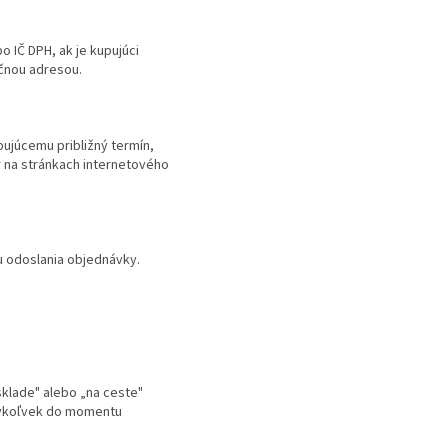
 IČ DPH, ak je kupujúci
ačnou adresou.
pujúcemu približný termín,
r na stránkach internetového
hu odoslania objednávky.
sklade" alebo „na ceste"
edykoľvek do momentu