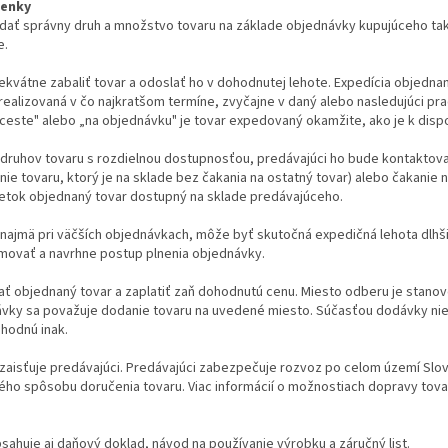
ienky
odať správny druh a množstvo tovaru na základe objednávky kupujúceho tak
e.
dekvátne zabaliť tovar a odoslať ho v dohodnutej lehote. Expedícia objedn
realizovaná v čo najkratšom termíne, zvyčajne v daný alebo nasledujúci pra
ste" alebo „na objednávku" je tovar expedovaný okamžite, ako je k dispoz
c druhov tovaru s rozdielnou dostupnosťou, predávajúci ho bude kontaktova
ie tovaru, ktorý je na sklade bez čakania na ostatný tovar) alebo čakanie
tok objednaný tovar dostupný na sklade predávajúceho.
 najmä pri väčších objednávkach, môže byť skutočná expedičná lehota dlh
rmovať a navrhne postup plnenia objednávky.
iať objednaný tovar a zaplatiť zaň dohodnutú cenu. Miesto odberu je stan
vky sa považuje dodanie tovaru na uvedené miesto. Súčasťou dodávky nie je
hodnú inak.
 zaisťuje predávajúci. Predávajúci zabezpečuje rozvoz po celom území Slov
ného spôsobu doručenia tovaru. Viac informácií o možnostiach dopravy tova
sahuje aj daňový doklad, návod na používanie výrobku a záručný list.