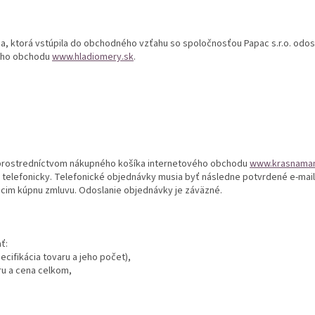
a, ktorá vstúpila do obchodného vzťahu so spoločnosťou Papac s.r.o. odo
ého obchodu
www.hladiomery.sk
.
 prostredníctvom nákupného košíka internetového obchodu
www.krasnama
o telefonicky. Telefonické objednávky musia byť následne potvrdené e-ma
úcim kúpnu zmluvu. Odoslanie objednávky je záväzné.
ť:
cifikácia tovaru a jeho počet),
ru a cena celkom,