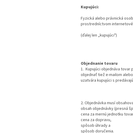
Kupujúci:
Fyzická alebo právnická osob
prostredníctvom internetov
(ďalej len „kupujúci")
Objednanie tovaru
1. Kupujúci objednáva tovar
objednať tiež e-mailom aleb
uzatvára kupujúci s predávaj
2. Objednávka musí obsahova
obsah objednávky (presná špe
cena za mernú jednotku tova
cena za dopravu,
spôsob úhrady a
spôsob doručenia.