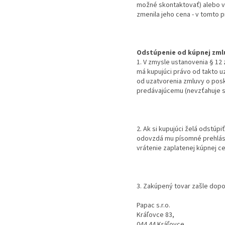
možné skontaktovať) alebo v 
zmenila jeho cena - v tomto 
Odstúpenie od kúpnej zml
1. V zmysle ustanovenia § 12
má kupujúci právo od takto u
od uzatvorenia zmluvy o posk
predávajúcemu (nevzťahuje sa
2. Ak si kupujúci želá odstú
odovzdá mu písomné prehláse
vrátenie zaplatenej kúpnej ce
3. Zakúpený tovar zašle dop
Papac s.r.o.
Kráľovce 83,
044 44 Kráľovce