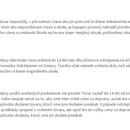
ť tovar nepoužitý, v pôvodnom stave ako pri prevzatí (vrátane dokumentácie,
 v inom ako neporušenom stave a obale, je kupujúci povinný nahradiť pred
o stavu a vzniknutú škodu na tovare (napr. neúplný obsah, poškodený ob
mluvy Vám bude Cena vrátená do 14 dní odo dňa účinnosti odstúpenia na úče
formuláry Odstúpenie od Zmluvy. Čiastka však nebude vrátená skôr, než ná
 možno vrátane originálneho obalu.
mluvy podľa uvedených podmienok ste povinní Tovar zaslať do 14 dní od od
y máte naopak nárok na to, aby sme Vám vrátili cenu za dopravu, avšak iba
pôsobu dodania tovaru, ktorý sme pre dodanie ponúkali. V prípade odstúp
aj náklady spojené s vrátením tovaru, ale opäť iba do výšky ceny za dopr
pôsobu dodania, ktorý sme pri dodaní ponúkali.