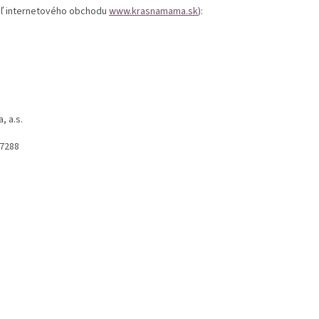
ľ internetového obchodu
www.krasnamama.sk
):
e
, a.s.
7288