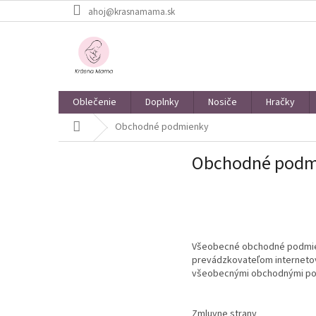
Prejsť
ahoj@krasnamama.sk
na
obsah
Oblečenie
Doplnky
Nosiče
Hračky
Domov
Obchodné podmienky
Obchodné podm
Všeobecné obchodné podmienk
prevádzkovateľom internet
všeobecnými obchodnými po
Zmluvne strany