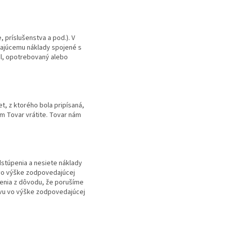
 príslušenstva a pod.). V
ávajúcemu náklady spojené s
al, opotrebovaný alebo
t, z ktorého bola pripísaná,
m Tovar vrátite. Tovar nám
stúpenia a nesiete náklady
 vo výške zodpovedajúcej
enia z dôvodu, že porušíme
avu vo výške zodpovedajúcej