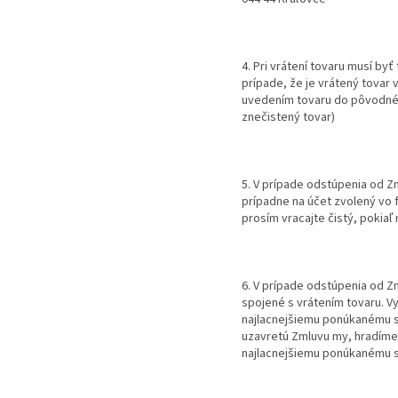
4. Pri vrátení tovaru musí by
prípade, že je vrátený tovar
uvedením tovaru do pôvodnéh
znečistený tovar)
5. V prípade odstúpenia od Z
prípadne na účet zvolený vo 
prosím vracajte čistý, pokiaľ
6. V prípade odstúpenia od Z
spojené s vrátením tovaru. V
najlacnejšiemu ponúkanému s
uzavretú Zmluvu my, hradíme 
najlacnejšiemu ponúkanému s