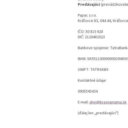
Predávajúci
(prevádzkovate
Papac s.r.o.
Kráľovce 83, 044 44, Kráľovc
IČO: 50 815 628
DIČ: 2120482023
Bankove spojenie: TatraBanka
IBAN: SK551100000000294803
SWIFT: TATRSKBX
Kontaktné údaje:
0905545434
E-mail:
ahoj@krasnamama.sk
(ďalej len „predávajúci")