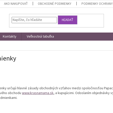
AKO NAKUPOVAŤ
OBCHODNÉ PODMIENKY
PODMIENKY OCHRANY
HĽADAŤ
Kontakty
Veľkostná tabuľka
ienky
y určujú hlavné zásady obchodných vzťahov medzi spoločnosťou Papac s
ového obchodu
www.krasnamama.sk
, a kupujúcimi. Odoslaním objednávky vy
dmienkami.