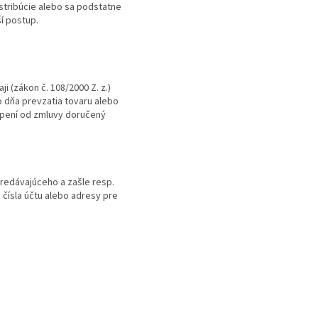
stribúcie alebo sa podstatne
í postup.
 (zákon č. 108/2000 Z. z.)
 dňa prevzatia tovaru alebo
túpení od zmluvy doručený
predávajúceho a zašle resp.
čísla účtu alebo adresy pre