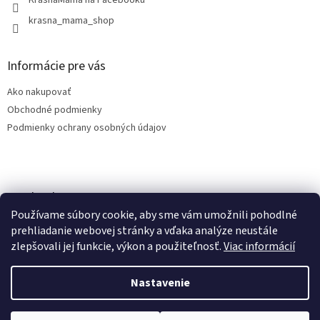
KrásnaMama na Facebooku
krasna_mama_shop
Informácie pre vás
Ako nakupovať
Obchodné podmienky
Podmienky ochrany osobných údajov
Facebook
Používame súbory cookie, aby sme vám umožnili pohodlné
prehliadanie webovej stránky a vďaka analýze neustále
zlepšovali jej funkcie, výkon a použiteľnosť.
Viac informácií
Vytvoril Shoptet
Nastavenie
Copyright 2026
KrasnaMama.sk
. Všetky práva vyhradené.
Upraviť