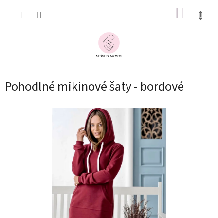
Prejsť
NÁKUP
na
obsah
KOŠÍK
Pohodlné mikinové šaty - bordové