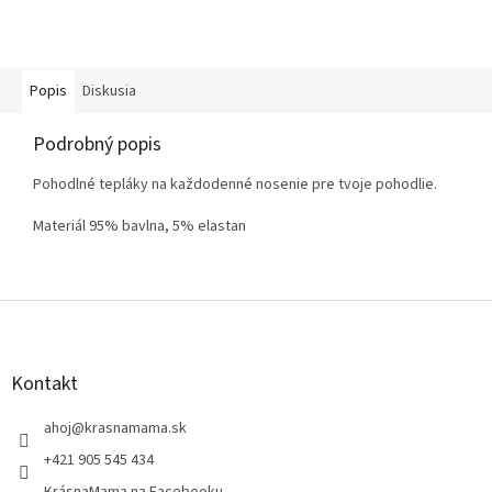
Popis
Diskusia
Podrobný popis
Pohodlné tepláky na každodenné nosenie pre tvoje pohodlie.
Materiál 95% bavlna, 5% elastan
Z
á
p
ä
Kontakt
t
i
ahoj
@
krasnamama.sk
e
+421 905 545 434