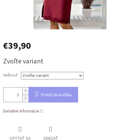
€39,90
Jednotková
Zvoľte variant
cena:
Veľkosť
Pridať do košíka
Detailné informácie
OPÝTAŤ SA
ZDIEĽAŤ