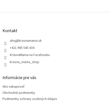
Z
á
p
ä
Kontakt
t
i
ahoj
@
krasnamama.sk
e
+421 905 545 434
KrásnaMama na Facebooku
krasna_mama_shop
Informácie pre vás
Ako nakupovať
Obchodné podmienky
Podmienky ochrany osobných údajov