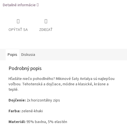
Detailné informácie
OPÝTAŤ SA
ZDIEĽAŤ
Popis
Diskusia
Podrobný popis
Hľadáte niečo pohodlného? Mikinové šaty Antalya sú najlepšou
voľbou. Tehotenská a dojčiace, módne a klasické, krásne a
teplé.
Dojčenie:
2x horizontálny zips
Farba:
zelené-khaki
Materiál:
95% bavlna, 5% elastén