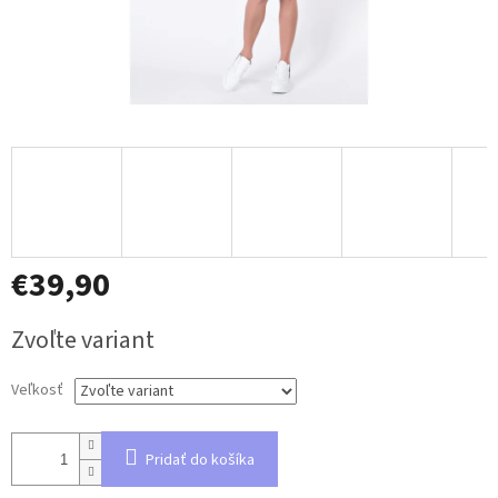
€39,90
Jednotková
Zvoľte variant
cena:
Veľkosť
Pridať do košíka