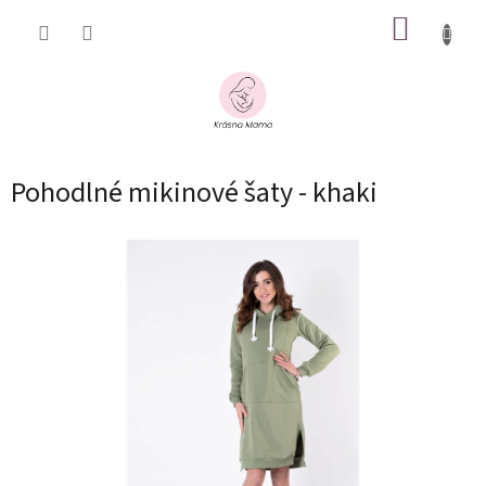
Prejsť
NÁKUP
na
obsah
KOŠÍK
Pohodlné mikinové šaty - khaki