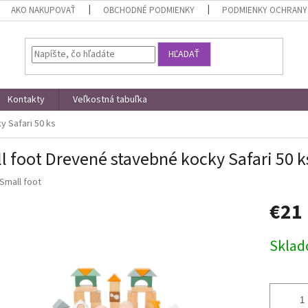
AKO NAKUPOVAŤ
OBCHODNÉ PODMIENKY
PODMIENKY OCHRANY
HĽADAŤ
Kontakty
Veľkostná tabuľka
y Safari 50 ks
l foot Drevené stavebné kocky Safari 50 k
Small foot
€21
Jednotk
Skla
cena: