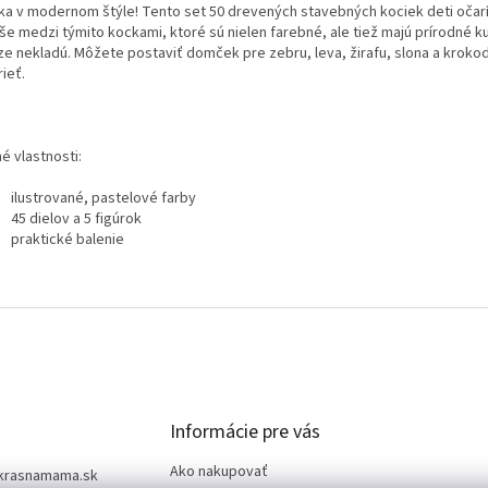
ika v modernom štýle! Tento set 50 drevených stavebných kociek deti očar
e medzi týmito kockami, ktoré sú nielen farebné, ale tiež majú prírodné kus
e nekladú. Môžete postaviť domček pre zebru, leva, žirafu, slona a krokodí
ieť.
é vlastnosti:
ilustrované, pastelové farby
45 dielov a 5 figúrok
praktické balenie
Informácie pre vás
Ako nakupovať
krasnamama.sk