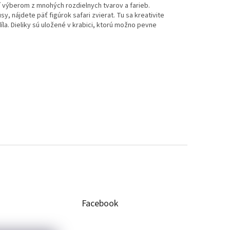
í výberom z mnohých rozdielnych tvarov a farieb.
y, nájdete päť figúrok safari zvierat. Tu sa kreativite
la. Dieliky sú uložené v krabici, ktorú možno pevne
Facebook