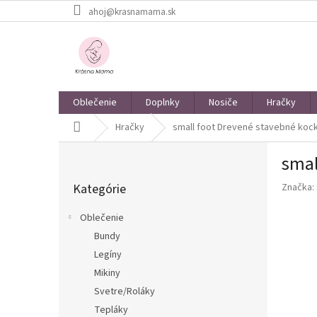
Prejsť
ahoj@krasnamama.sk
na
obsah
Oblečenie
Doplnky
Nosiče
Hračky
Domov
Hračky
small foot Drevené stavebné kock
B
smal
o
Preskočiť
č
Kategórie
Značka:
kategórie
n
ý
Oblečenie
p
Bundy
a
Legíny
n
e
Mikiny
l
Svetre/Roláky
Tepláky