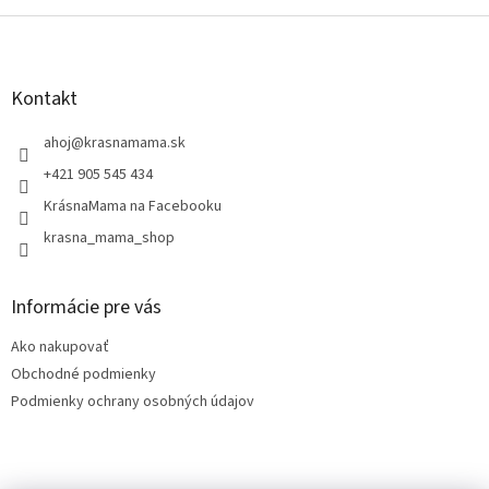
Z
á
p
ä
Kontakt
t
i
ahoj
@
krasnamama.sk
e
+421 905 545 434
KrásnaMama na Facebooku
krasna_mama_shop
Informácie pre vás
Ako nakupovať
Obchodné podmienky
Podmienky ochrany osobných údajov