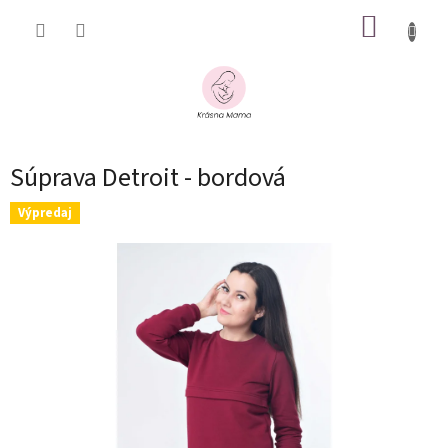
Prejsť
NÁKUP
na
obsah
KOŠÍK
Súprava Detroit - bordová
Výpredaj