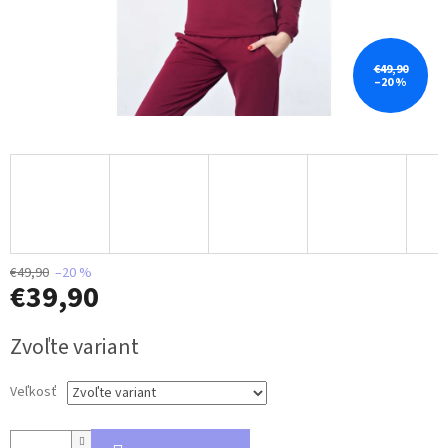
€49,90
–20 %
€49,90
–20 %
€39,90
Jednotková
Zvoľte variant
cena:
Veľkosť