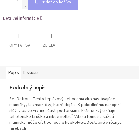
Pridať do košíka
Detailné informácie
OPÝTAŤ SA
ZDIEĽAŤ
Popis
Diskusia
Podrobný popis
Set Detroit - Tento teplákový set ocenia ako nastávajúce
mamičky, tak mamičky, ktoré dojčia. K pohodlnému nakojení
slúži zips vo vrchnej časti pod prsiami. Krásne zvýrazňuje
tehotenské bruško a nikde netlačí. Vďaka tomu sa každá
mamička môže cítiť pohodlne kdekoľvek. Dostupné v rôznych
farebách